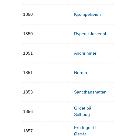
1850
Kjæmpehøien
1850
Rypen i Justedal
1851
Andhrimner
1851
Norma
1853
Sancthansnatten
Gildet på
1856
Solhoug
Fru Inger til
1857
Østråt