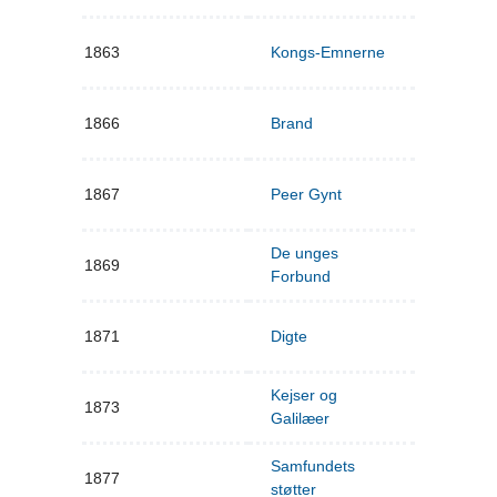
1863
Kongs-Emnerne
1866
Brand
1867
Peer Gynt
De unges
1869
Forbund
1871
Digte
Kejser og
1873
Galilæer
Samfundets
1877
støtter