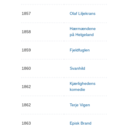
1857
Olaf Liljekrans
Hærmændene
1858
på Helgeland
1859
Fjeldfuglen
1860
Svanhild
Kjærlighedens
1862
komedie
1862
Terje Vigen
1863
Episk Brand