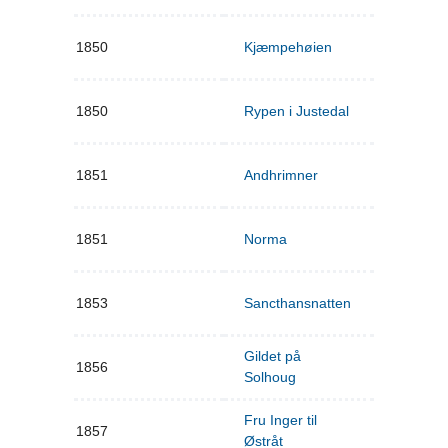
1850
Kjæmpehøien
1850
Rypen i Justedal
1851
Andhrimner
1851
Norma
1853
Sancthansnatten
Gildet på
1856
Solhoug
Fru Inger til
1857
Østråt