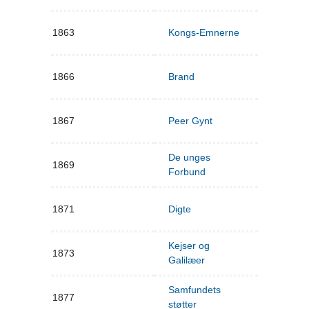
1863
Kongs-Emnerne
1866
Brand
1867
Peer Gynt
De unges
1869
Forbund
1871
Digte
Kejser og
1873
Galilæer
Samfundets
1877
støtter