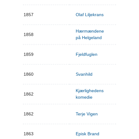
1857
Olaf Liljekrans
Hærmændene
1858
på Helgeland
1859
Fjeldfuglen
1860
Svanhild
Kjærlighedens
1862
komedie
1862
Terje Vigen
1863
Episk Brand