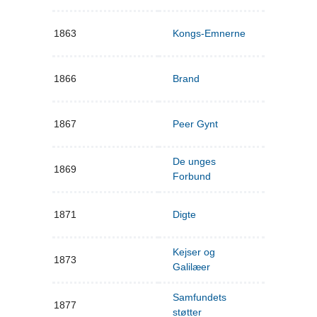
1863
Kongs-Emnerne
1866
Brand
1867
Peer Gynt
De unges
1869
Forbund
1871
Digte
Kejser og
1873
Galilæer
Samfundets
1877
støtter