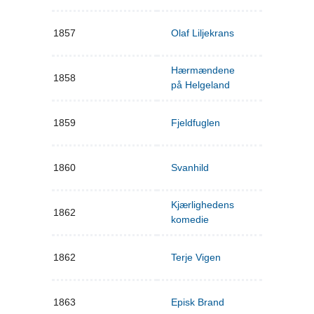
1857
Olaf Liljekrans
Hærmændene
1858
på Helgeland
1859
Fjeldfuglen
1860
Svanhild
Kjærlighedens
1862
komedie
1862
Terje Vigen
1863
Episk Brand