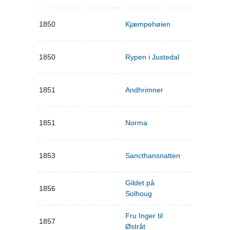
1850
Kjæmpehøien
1850
Rypen i Justedal
1851
Andhrimner
1851
Norma
1853
Sancthansnatten
Gildet på
1856
Solhoug
Fru Inger til
1857
Østråt