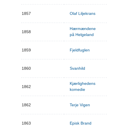
1857
Olaf Liljekrans
Hærmændene
1858
på Helgeland
1859
Fjeldfuglen
1860
Svanhild
Kjærlighedens
1862
komedie
1862
Terje Vigen
1863
Episk Brand