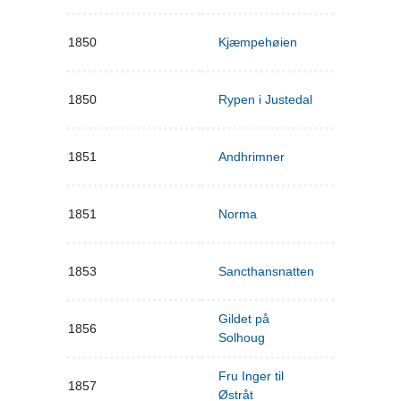
1850
Kjæmpehøien
1850
Rypen i Justedal
1851
Andhrimner
1851
Norma
1853
Sancthansnatten
Gildet på
1856
Solhoug
Fru Inger til
1857
Østråt