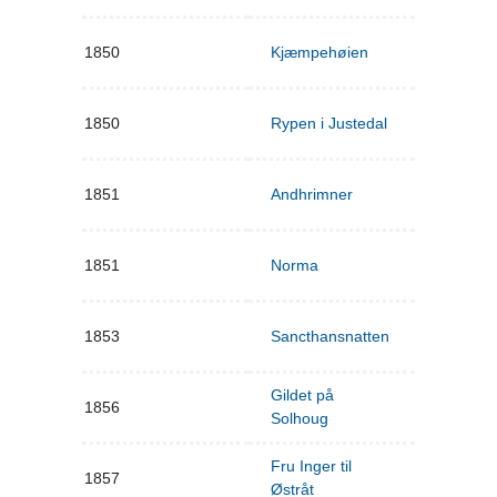
1850
Kjæmpehøien
1850
Rypen i Justedal
1851
Andhrimner
1851
Norma
1853
Sancthansnatten
Gildet på
1856
Solhoug
Fru Inger til
1857
Østråt