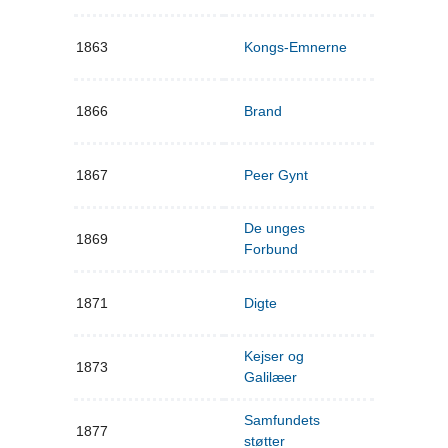
1863
Kongs-Emnerne
1866
Brand
1867
Peer Gynt
De unges
1869
Forbund
1871
Digte
Kejser og
1873
Galilæer
Samfundets
1877
støtter