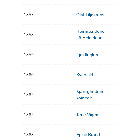
1857
Olaf Liljekrans
Hærmændene
1858
på Helgeland
1859
Fjeldfuglen
1860
Svanhild
Kjærlighedens
1862
komedie
1862
Terje Vigen
1863
Episk Brand