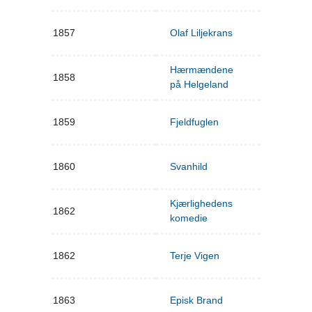
1857
Olaf Liljekrans
Hærmændene
1858
på Helgeland
1859
Fjeldfuglen
1860
Svanhild
Kjærlighedens
1862
komedie
1862
Terje Vigen
1863
Episk Brand