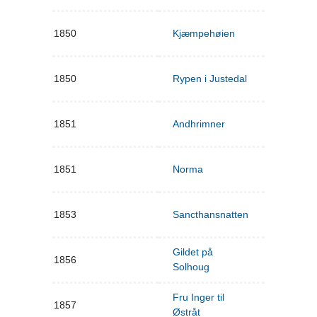
1850
Kjæmpehøien
1850
Rypen i Justedal
1851
Andhrimner
1851
Norma
1853
Sancthansnatten
Gildet på
1856
Solhoug
Fru Inger til
1857
Østråt