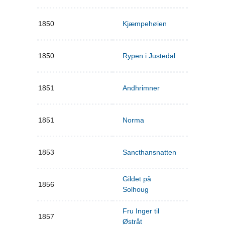
1850
Kjæmpehøien
1850
Rypen i Justedal
1851
Andhrimner
1851
Norma
1853
Sancthansnatten
Gildet på
1856
Solhoug
Fru Inger til
1857
Østråt