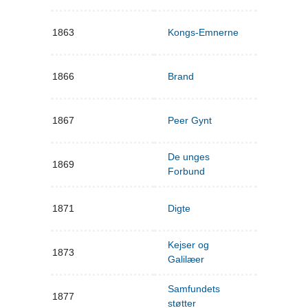
1863
Kongs-Emnerne
1866
Brand
1867
Peer Gynt
De unges
1869
Forbund
1871
Digte
Kejser og
1873
Galilæer
Samfundets
1877
støtter