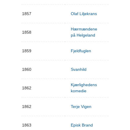
1857
Olaf Liljekrans
Hærmændene
1858
på Helgeland
1859
Fjeldfuglen
1860
Svanhild
Kjærlighedens
1862
komedie
1862
Terje Vigen
1863
Episk Brand