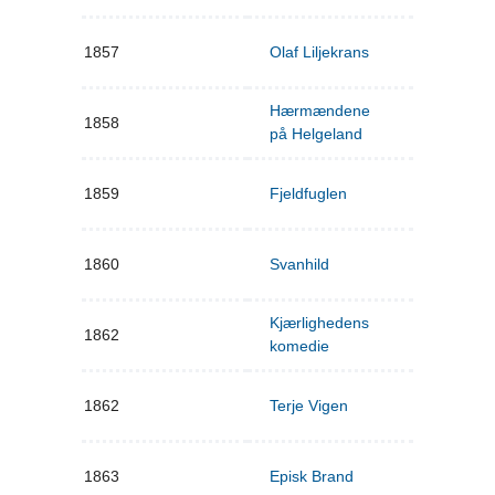
1857
Olaf Liljekrans
Hærmændene
1858
på Helgeland
1859
Fjeldfuglen
1860
Svanhild
Kjærlighedens
1862
komedie
1862
Terje Vigen
1863
Episk Brand