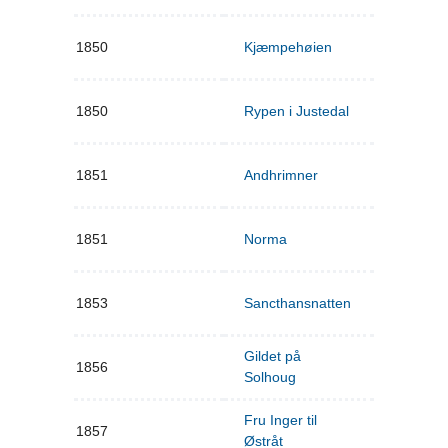
1850
Kjæmpehøien
1850
Rypen i Justedal
1851
Andhrimner
1851
Norma
1853
Sancthansnatten
Gildet på
1856
Solhoug
Fru Inger til
1857
Østråt