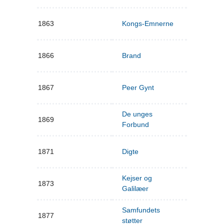
1863
Kongs-Emnerne
1866
Brand
1867
Peer Gynt
De unges
1869
Forbund
1871
Digte
Kejser og
1873
Galilæer
Samfundets
1877
støtter