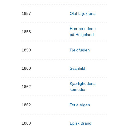
1857
Olaf Liljekrans
Hærmændene
1858
på Helgeland
1859
Fjeldfuglen
1860
Svanhild
Kjærlighedens
1862
komedie
1862
Terje Vigen
1863
Episk Brand