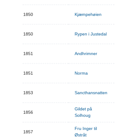
1850
Kjæmpehøien
1850
Rypen i Justedal
1851
Andhrimner
1851
Norma
1853
Sancthansnatten
Gildet på
1856
Solhoug
Fru Inger til
1857
Østråt