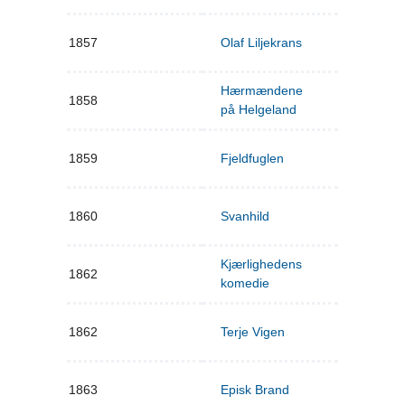
1857
Olaf Liljekrans
Hærmændene
1858
på Helgeland
1859
Fjeldfuglen
1860
Svanhild
Kjærlighedens
1862
komedie
1862
Terje Vigen
1863
Episk Brand