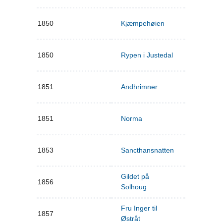
1850
Kjæmpehøien
1850
Rypen i Justedal
1851
Andhrimner
1851
Norma
1853
Sancthansnatten
Gildet på
1856
Solhoug
Fru Inger til
1857
Østråt