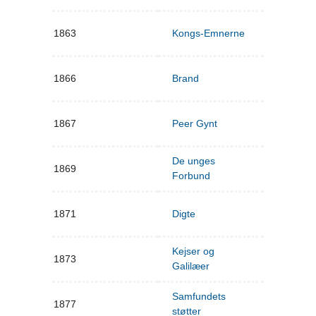
1863
Kongs-Emnerne
1866
Brand
1867
Peer Gynt
De unges
1869
Forbund
1871
Digte
Kejser og
1873
Galilæer
Samfundets
1877
støtter