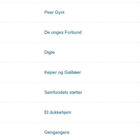
Peer Gynt
De unges Forbund
Digte
Kejser og Galilæer
Samfundets støtter
Et dukkehjem
Gengangere