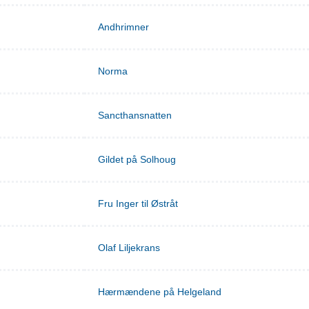
Andhrimner
Norma
Sancthansnatten
Gildet på Solhoug
Fru Inger til Østråt
Olaf Liljekrans
Hærmændene på Helgeland