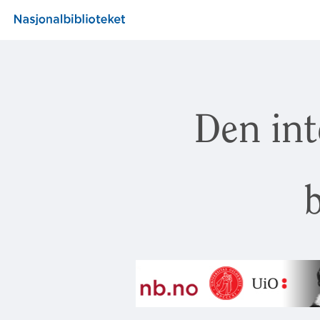
Den int
b