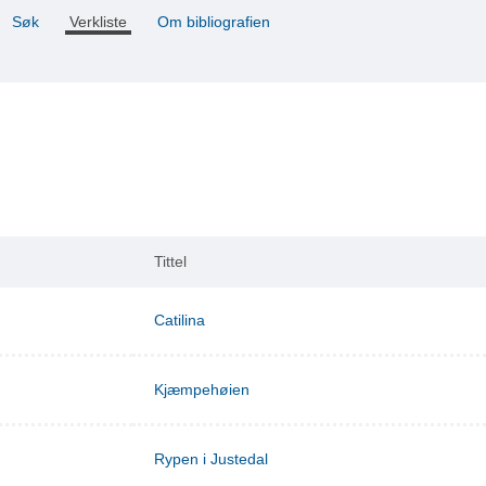
Søk
Verkliste
Om bibliografien
Tittel
Catilina
Kjæmpehøien
Rypen i Justedal