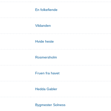
En folkefiende
Vildanden
Hvide heste
Rosmersholm
Fruen fra havet
Hedda Gabler
Bygmester Solness