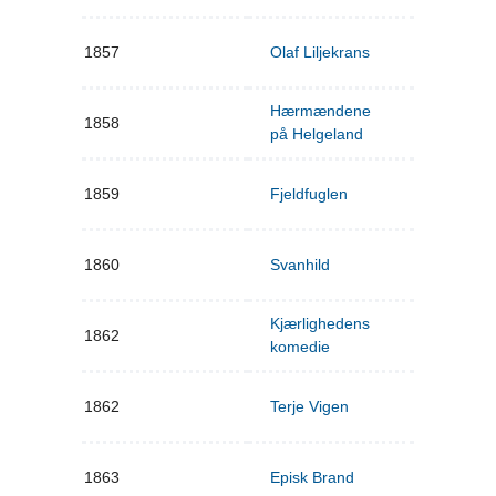
1857
Olaf Liljekrans
Hærmændene
1858
på Helgeland
1859
Fjeldfuglen
1860
Svanhild
Kjærlighedens
1862
komedie
1862
Terje Vigen
1863
Episk Brand