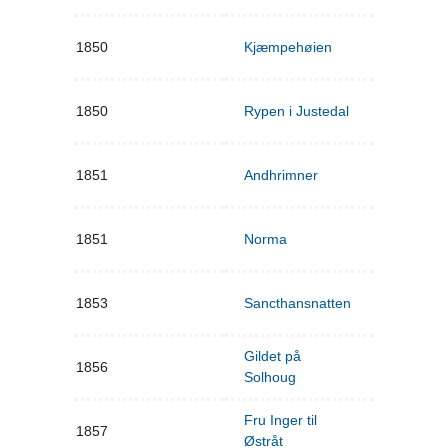
1850
Kjæmpehøien
1850
Rypen i Justedal
1851
Andhrimner
1851
Norma
1853
Sancthansnatten
Gildet på
1856
Solhoug
Fru Inger til
1857
Østråt