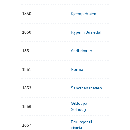
1850
Kjæmpehøien
1850
Rypen i Justedal
1851
Andhrimner
1851
Norma
1853
Sancthansnatten
Gildet på
1856
Solhoug
Fru Inger til
1857
Østråt