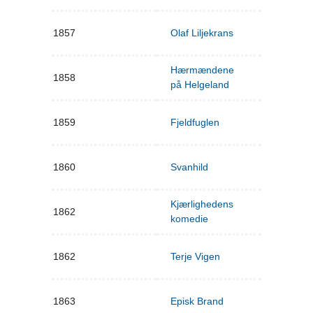
1857
Olaf Liljekrans
Hærmændene
1858
på Helgeland
1859
Fjeldfuglen
1860
Svanhild
Kjærlighedens
1862
komedie
1862
Terje Vigen
1863
Episk Brand