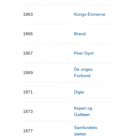
1863
Kongs-Emnerne
1866
Brand
1867
Peer Gynt
De unges
1869
Forbund
1871
Digte
Kejser og
1873
Galilæer
Samfundets
1877
støtter