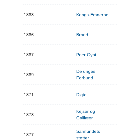
1863
Kongs-Emnerne
1866
Brand
1867
Peer Gynt
De unges
1869
Forbund
1871
Digte
Kejser og
1873
Galilæer
Samfundets
1877
støtter