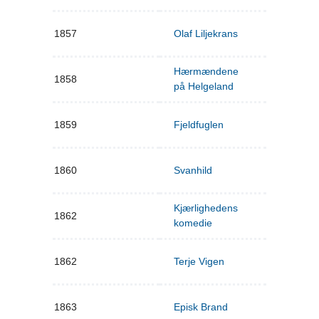
1857
Olaf Liljekrans
Hærmændene
1858
på Helgeland
1859
Fjeldfuglen
1860
Svanhild
Kjærlighedens
1862
komedie
1862
Terje Vigen
1863
Episk Brand