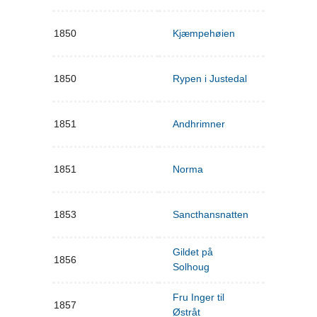
1850
Kjæmpehøien
1850
Rypen i Justedal
1851
Andhrimner
1851
Norma
1853
Sancthansnatten
Gildet på
1856
Solhoug
Fru Inger til
1857
Østråt