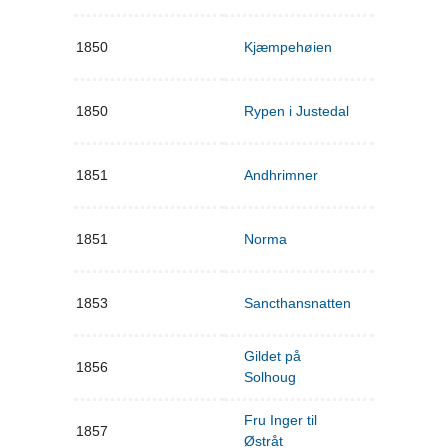
1850
Kjæmpehøien
1850
Rypen i Justedal
1851
Andhrimner
1851
Norma
1853
Sancthansnatten
Gildet på
1856
Solhoug
Fru Inger til
1857
Østråt