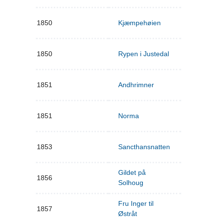
1850
Kjæmpehøien
1850
Rypen i Justedal
1851
Andhrimner
1851
Norma
1853
Sancthansnatten
Gildet på
1856
Solhoug
Fru Inger til
1857
Østråt