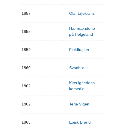
1857
Olaf Liljekrans
Hærmændene
1858
på Helgeland
1859
Fjeldfuglen
1860
Svanhild
Kjærlighedens
1862
komedie
1862
Terje Vigen
1863
Episk Brand