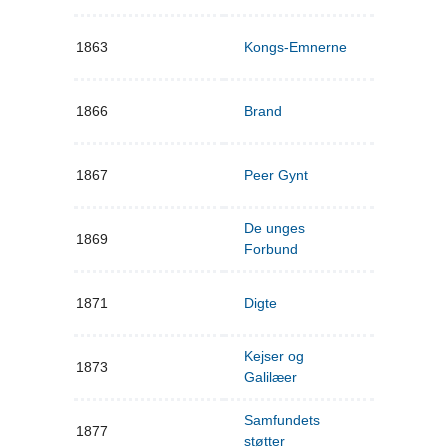
1863
Kongs-Emnerne
1866
Brand
1867
Peer Gynt
De unges
1869
Forbund
1871
Digte
Kejser og
1873
Galilæer
Samfundets
1877
støtter