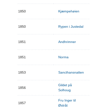
1850
Kjæmpehøien
1850
Rypen i Justedal
1851
Andhrimner
1851
Norma
1853
Sancthansnatten
Gildet på
1856
Solhoug
Fru Inger til
1857
Østråt