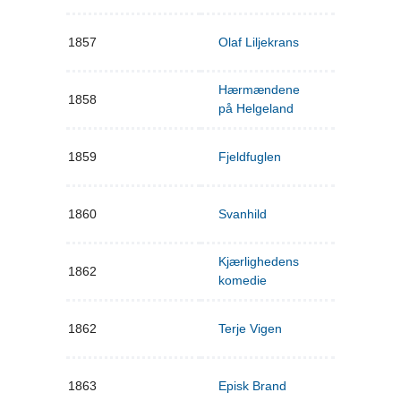
1857
Olaf Liljekrans
Hærmændene
1858
på Helgeland
1859
Fjeldfuglen
1860
Svanhild
Kjærlighedens
1862
komedie
1862
Terje Vigen
1863
Episk Brand