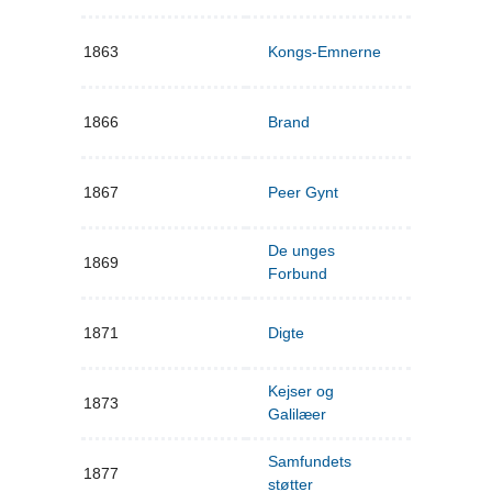
1863
Kongs-Emnerne
1866
Brand
1867
Peer Gynt
De unges
1869
Forbund
1871
Digte
Kejser og
1873
Galilæer
Samfundets
1877
støtter