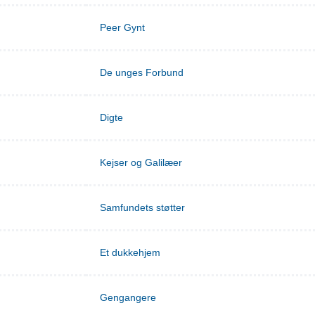
Peer Gynt
De unges Forbund
Digte
Kejser og Galilæer
Samfundets støtter
Et dukkehjem
Gengangere