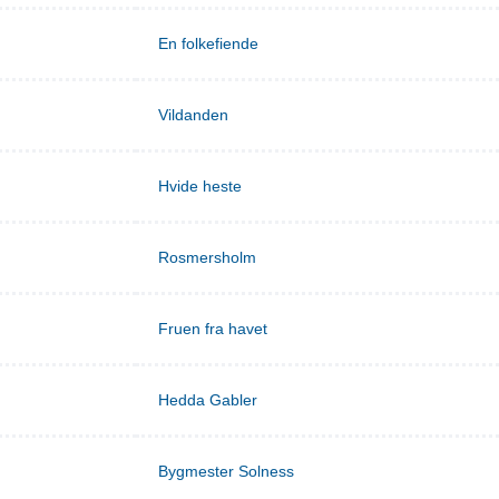
En folkefiende
Vildanden
Hvide heste
Rosmersholm
Fruen fra havet
Hedda Gabler
Bygmester Solness