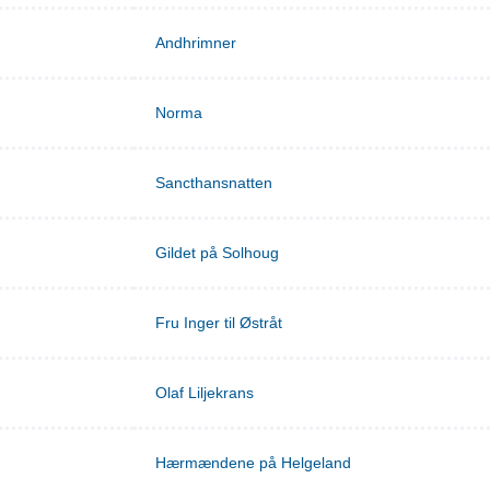
Andhrimner
Norma
Sancthansnatten
Gildet på Solhoug
Fru Inger til Østråt
Olaf Liljekrans
Hærmændene på Helgeland