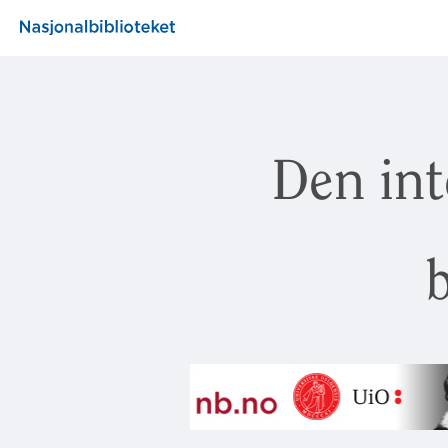
Den int
b