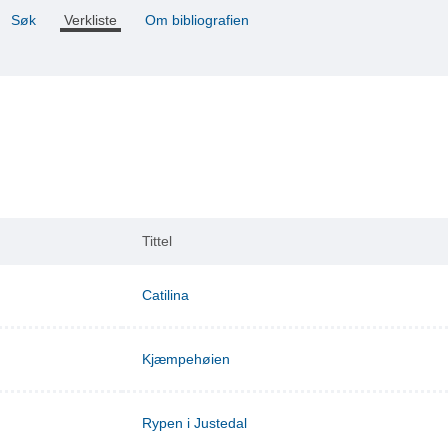
Søk
Verkliste
Om bibliografien
Tittel
Catilina
Kjæmpehøien
Rypen i Justedal