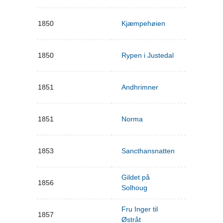
1850
Kjæmpehøien
1850
Rypen i Justedal
1851
Andhrimner
1851
Norma
1853
Sancthansnatten
Gildet på
1856
Solhoug
Fru Inger til
1857
Østråt