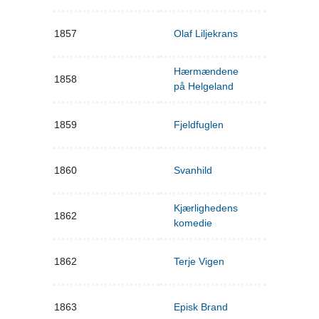
1857
Olaf Liljekrans
Hærmændene
1858
på Helgeland
1859
Fjeldfuglen
1860
Svanhild
Kjærlighedens
1862
komedie
1862
Terje Vigen
1863
Episk Brand