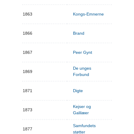
1863
Kongs-Emnerne
1866
Brand
1867
Peer Gynt
De unges
1869
Forbund
1871
Digte
Kejser og
1873
Galilæer
Samfundets
1877
støtter