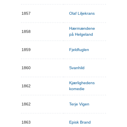
1857
Olaf Liljekrans
Hærmændene
1858
på Helgeland
1859
Fjeldfuglen
1860
Svanhild
Kjærlighedens
1862
komedie
1862
Terje Vigen
1863
Episk Brand