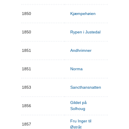
1850
Kjæmpehøien
1850
Rypen i Justedal
1851
Andhrimner
1851
Norma
1853
Sancthansnatten
Gildet på
1856
Solhoug
Fru Inger til
1857
Østråt