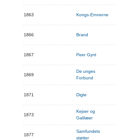
1863
Kongs-Emnerne
1866
Brand
1867
Peer Gynt
De unges
1869
Forbund
1871
Digte
Kejser og
1873
Galilæer
Samfundets
1877
støtter