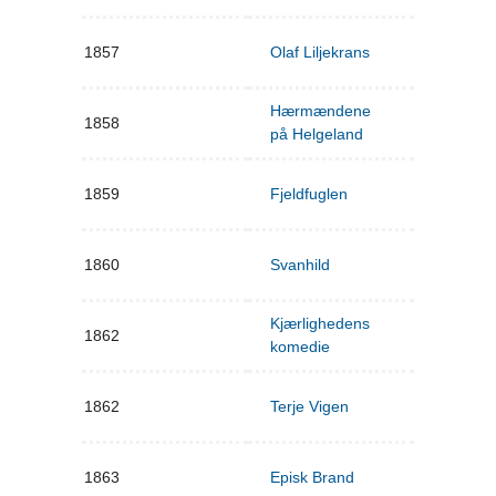
1857
Olaf Liljekrans
Hærmændene
1858
på Helgeland
1859
Fjeldfuglen
1860
Svanhild
Kjærlighedens
1862
komedie
1862
Terje Vigen
1863
Episk Brand