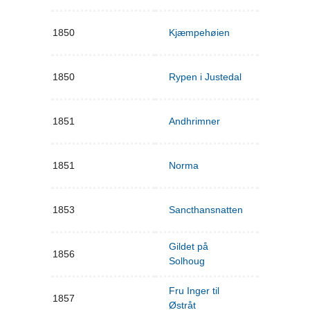
1850
Kjæmpehøien
1850
Rypen i Justedal
1851
Andhrimner
1851
Norma
1853
Sancthansnatten
Gildet på
1856
Solhoug
Fru Inger til
1857
Østråt