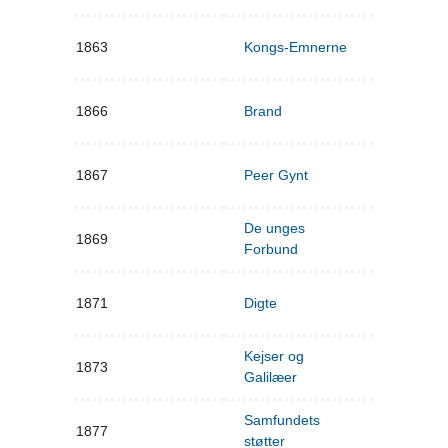
1863
Kongs-Emnerne
1866
Brand
1867
Peer Gynt
De unges
1869
Forbund
1871
Digte
Kejser og
1873
Galilæer
Samfundets
1877
støtter