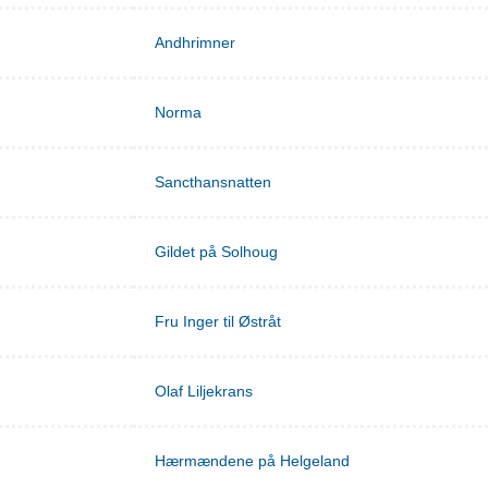
Andhrimner
Norma
Sancthansnatten
Gildet på Solhoug
Fru Inger til Østråt
Olaf Liljekrans
Hærmændene på Helgeland