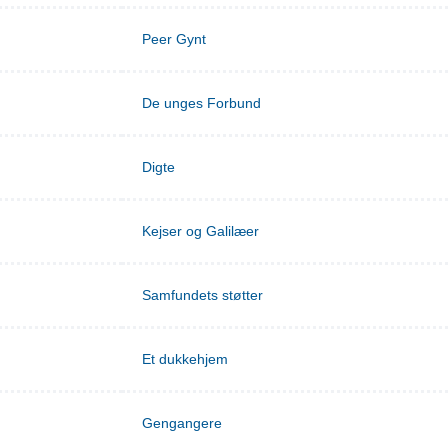
Peer Gynt
De unges Forbund
Digte
Kejser og Galilæer
Samfundets støtter
Et dukkehjem
Gengangere