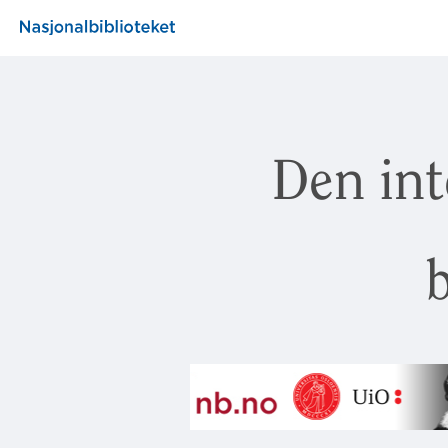
Den int
b