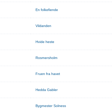
En folkefiende
Vildanden
Hvide heste
Rosmersholm
Fruen fra havet
Hedda Gabler
Bygmester Solness