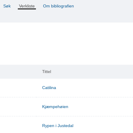
Søk
Verkliste
Om bibliografien
Tittel
Catilina
Kjæmpehøien
Rypen i Justedal