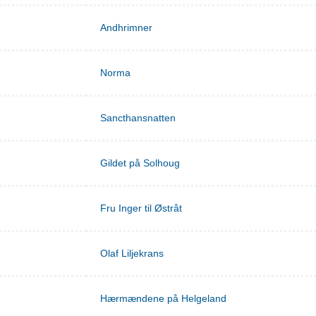
Andhrimner
Norma
Sancthansnatten
Gildet på Solhoug
Fru Inger til Østråt
Olaf Liljekrans
Hærmændene på Helgeland