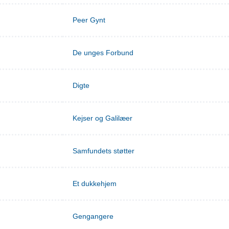
Peer Gynt
De unges Forbund
Digte
Kejser og Galilæer
Samfundets støtter
Et dukkehjem
Gengangere