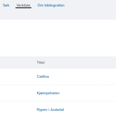
Søk
Verkliste
Om bibliografien
Tittel
Catilina
Kjæmpehøien
Rypen i Justedal