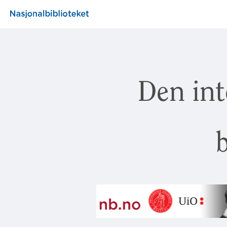
Den int
b