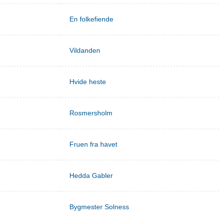
En folkefiende
Vildanden
Hvide heste
Rosmersholm
Fruen fra havet
Hedda Gabler
Bygmester Solness