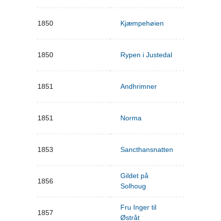
1850
Kjæmpehøien
1850
Rypen i Justedal
1851
Andhrimner
1851
Norma
1853
Sancthansnatten
Gildet på
1856
Solhoug
Fru Inger til
1857
Østråt