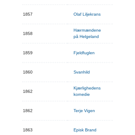
1857
Olaf Liljekrans
Hærmændene
1858
på Helgeland
1859
Fjeldfuglen
1860
Svanhild
Kjærlighedens
1862
komedie
1862
Terje Vigen
1863
Episk Brand