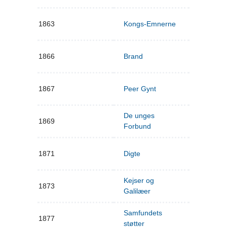
1863
Kongs-Emnerne
1866
Brand
1867
Peer Gynt
De unges
1869
Forbund
1871
Digte
Kejser og
1873
Galilæer
Samfundets
1877
støtter