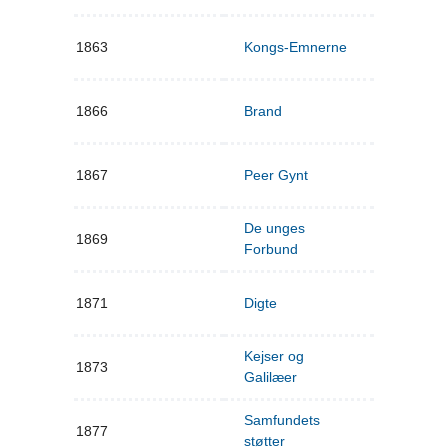
1863
Kongs-Emnerne
1866
Brand
1867
Peer Gynt
De unges
1869
Forbund
1871
Digte
Kejser og
1873
Galilæer
Samfundets
1877
støtter