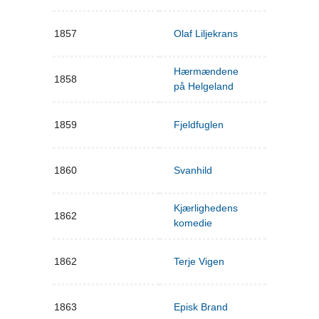
1857
Olaf Liljekrans
Hærmændene
1858
på Helgeland
1859
Fjeldfuglen
1860
Svanhild
Kjærlighedens
1862
komedie
1862
Terje Vigen
1863
Episk Brand