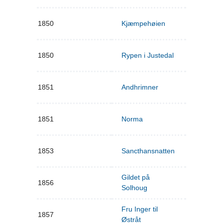
1850
Kjæmpehøien
1850
Rypen i Justedal
1851
Andhrimner
1851
Norma
1853
Sancthansnatten
Gildet på
1856
Solhoug
Fru Inger til
1857
Østråt