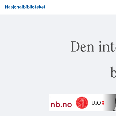
Den int
b