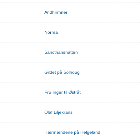
Andhrimner
Norma
Sancthansnatten
Gildet på Solhoug
Fru Inger til Østråt
Olaf Liljekrans
Hærmændene på Helgeland