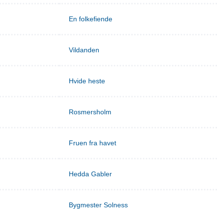
En folkefiende
Vildanden
Hvide heste
Rosmersholm
Fruen fra havet
Hedda Gabler
Bygmester Solness