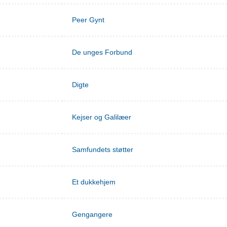
Peer Gynt
De unges Forbund
Digte
Kejser og Galilæer
Samfundets støtter
Et dukkehjem
Gengangere