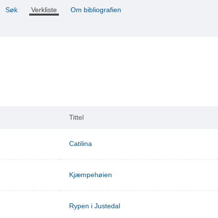
Søk
Verkliste
Om bibliografien
Tittel
Catilina
Kjæmpehøien
Rypen i Justedal