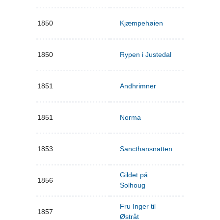
1850
Kjæmpehøien
1850
Rypen i Justedal
1851
Andhrimner
1851
Norma
1853
Sancthansnatten
Gildet på
1856
Solhoug
Fru Inger til
1857
Østråt