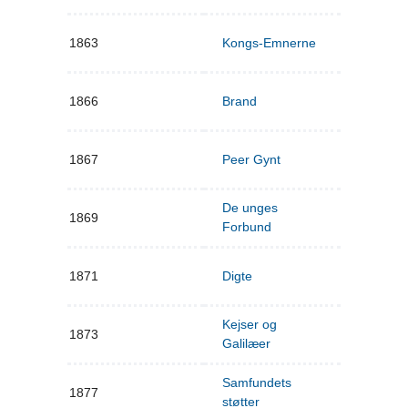
1863
Kongs-Emnerne
1866
Brand
1867
Peer Gynt
De unges
1869
Forbund
1871
Digte
Kejser og
1873
Galilæer
Samfundets
1877
støtter