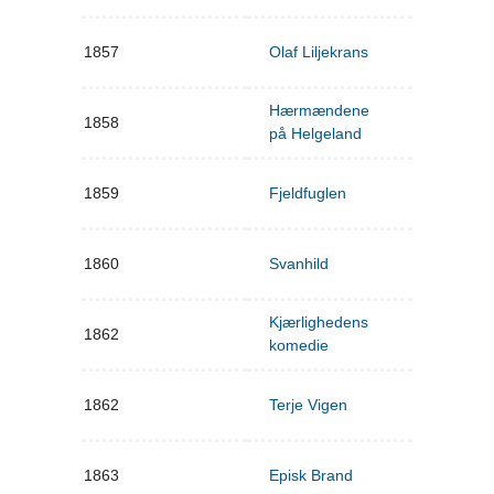
1857
Olaf Liljekrans
Hærmændene
1858
på Helgeland
1859
Fjeldfuglen
1860
Svanhild
Kjærlighedens
1862
komedie
1862
Terje Vigen
1863
Episk Brand