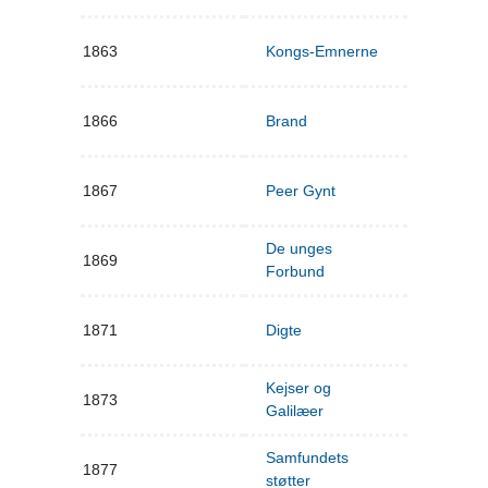
1863
Kongs-Emnerne
1866
Brand
1867
Peer Gynt
De unges
1869
Forbund
1871
Digte
Kejser og
1873
Galilæer
Samfundets
1877
støtter