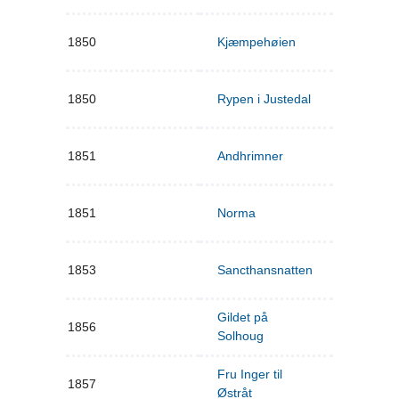
1850
Kjæmpehøien
1850
Rypen i Justedal
1851
Andhrimner
1851
Norma
1853
Sancthansnatten
Gildet på
1856
Solhoug
Fru Inger til
1857
Østråt