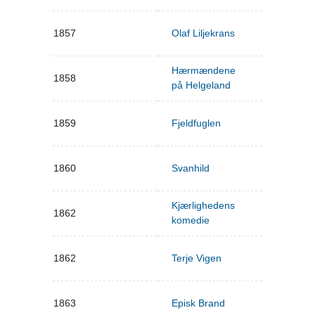
1857
Olaf Liljekrans
Hærmændene
1858
på Helgeland
1859
Fjeldfuglen
1860
Svanhild
Kjærlighedens
1862
komedie
1862
Terje Vigen
1863
Episk Brand