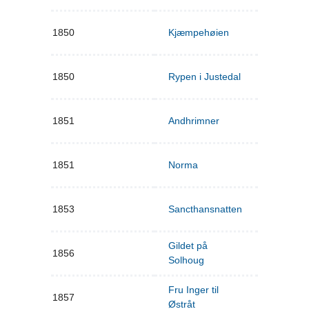
1850
Kjæmpehøien
1850
Rypen i Justedal
1851
Andhrimner
1851
Norma
1853
Sancthansnatten
Gildet på
1856
Solhoug
Fru Inger til
1857
Østråt