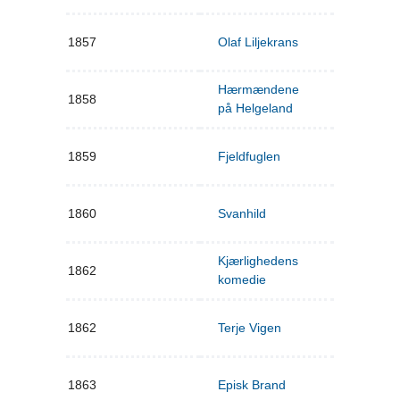
1857
Olaf Liljekrans
Hærmændene
1858
på Helgeland
1859
Fjeldfuglen
1860
Svanhild
Kjærlighedens
1862
komedie
1862
Terje Vigen
1863
Episk Brand