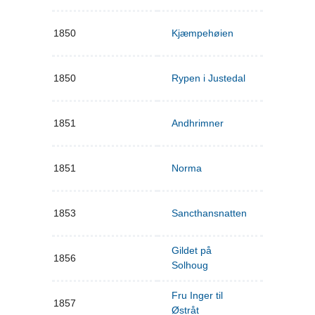
1850
Kjæmpehøien
1850
Rypen i Justedal
1851
Andhrimner
1851
Norma
1853
Sancthansnatten
Gildet på
1856
Solhoug
Fru Inger til
1857
Østråt