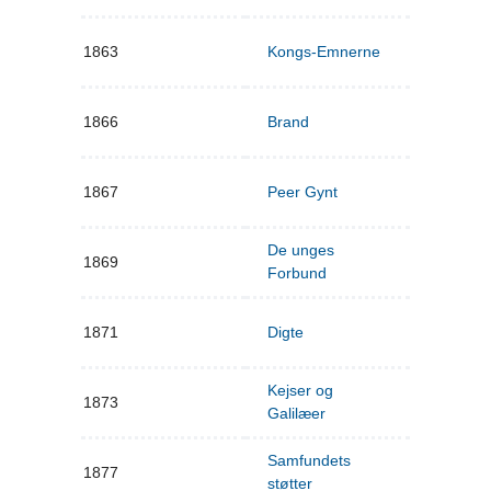
1863
Kongs-Emnerne
1866
Brand
1867
Peer Gynt
De unges
1869
Forbund
1871
Digte
Kejser og
1873
Galilæer
Samfundets
1877
støtter