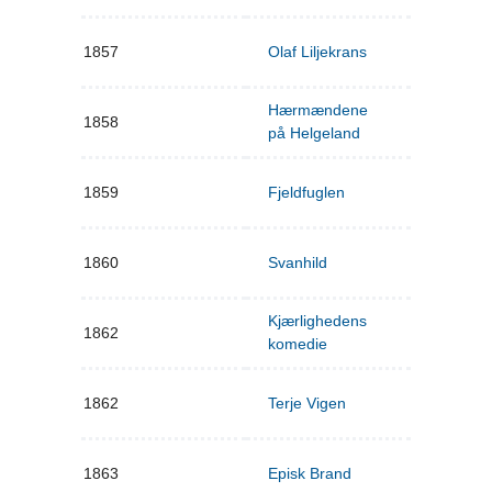
1857
Olaf Liljekrans
Hærmændene
1858
på Helgeland
1859
Fjeldfuglen
1860
Svanhild
Kjærlighedens
1862
komedie
1862
Terje Vigen
1863
Episk Brand