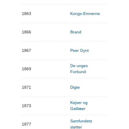
1863
Kongs-Emnerne
1866
Brand
1867
Peer Gynt
De unges
1869
Forbund
1871
Digte
Kejser og
1873
Galilæer
Samfundets
1877
støtter