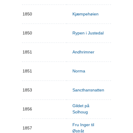
1850
Kjæmpehøien
1850
Rypen i Justedal
1851
Andhrimner
1851
Norma
1853
Sancthansnatten
Gildet på
1856
Solhoug
Fru Inger til
1857
Østråt