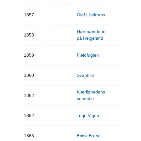
1857
Olaf Liljekrans
Hærmændene
1858
på Helgeland
1859
Fjeldfuglen
1860
Svanhild
Kjærlighedens
1862
komedie
1862
Terje Vigen
1863
Episk Brand