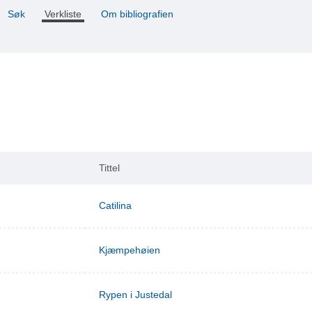
Søk
Verkliste
Om bibliografien
Tittel
Catilina
Kjæmpehøien
Rypen i Justedal