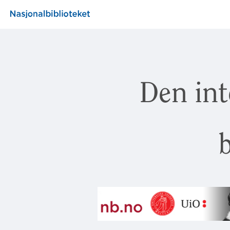
Den int
b