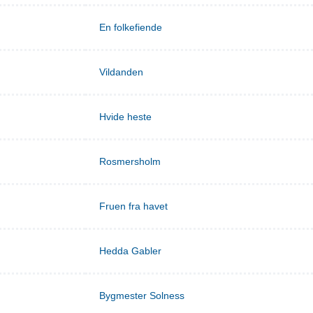
En folkefiende
Vildanden
Hvide heste
Rosmersholm
Fruen fra havet
Hedda Gabler
Bygmester Solness