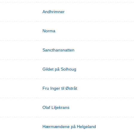
Andhrimner
Norma
Sancthansnatten
Gildet på Solhoug
Fru Inger til Østråt
Olaf Liljekrans
Hærmændene på Helgeland