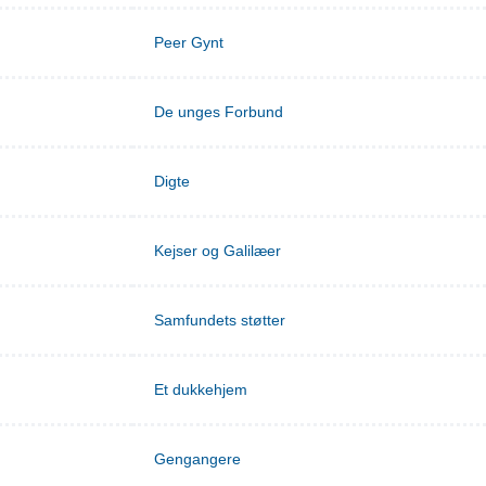
Peer Gynt
De unges Forbund
Digte
Kejser og Galilæer
Samfundets støtter
Et dukkehjem
Gengangere