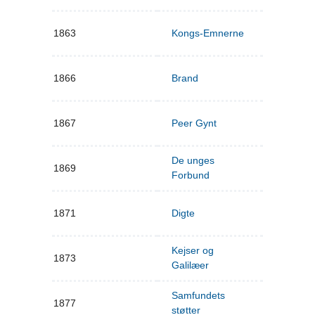
1863
Kongs-Emnerne
1866
Brand
1867
Peer Gynt
De unges
1869
Forbund
1871
Digte
Kejser og
1873
Galilæer
Samfundets
1877
støtter