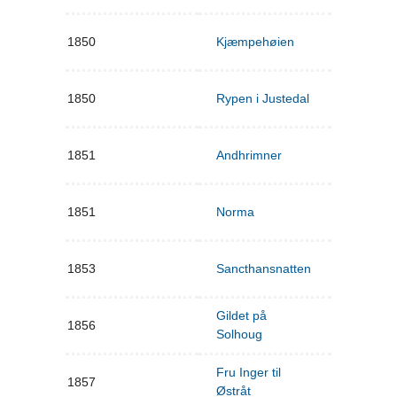
1850
Kjæmpehøien
1850
Rypen i Justedal
1851
Andhrimner
1851
Norma
1853
Sancthansnatten
Gildet på
1856
Solhoug
Fru Inger til
1857
Østråt