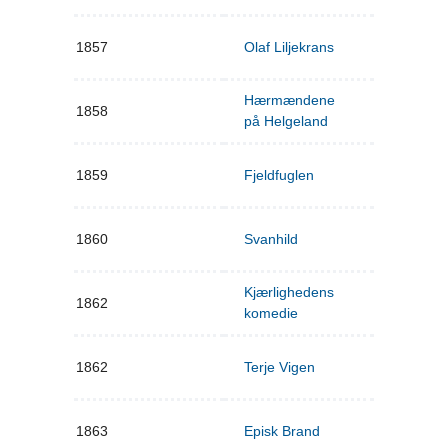
1857
Olaf Liljekrans
Hærmændene
1858
på Helgeland
1859
Fjeldfuglen
1860
Svanhild
Kjærlighedens
1862
komedie
1862
Terje Vigen
1863
Episk Brand