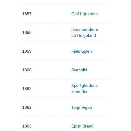
1857
Olaf Liljekrans
Hærmændene
1858
på Helgeland
1859
Fjeldfuglen
1860
Svanhild
Kjærlighedens
1862
komedie
1862
Terje Vigen
1863
Episk Brand