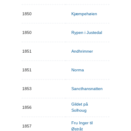
1850
Kjæmpehøien
1850
Rypen i Justedal
1851
Andhrimner
1851
Norma
1853
Sancthansnatten
Gildet på
1856
Solhoug
Fru Inger til
1857
Østråt