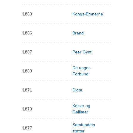
1863
Kongs-Emnerne
1866
Brand
1867
Peer Gynt
De unges
1869
Forbund
1871
Digte
Kejser og
1873
Galilæer
Samfundets
1877
støtter