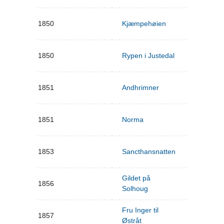
1850
Kjæmpehøien
1850
Rypen i Justedal
1851
Andhrimner
1851
Norma
1853
Sancthansnatten
Gildet på
1856
Solhoug
Fru Inger til
1857
Østråt