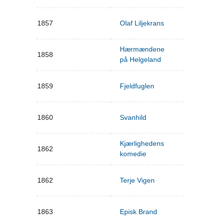
1857
Olaf Liljekrans
Hærmændene
1858
på Helgeland
1859
Fjeldfuglen
1860
Svanhild
Kjærlighedens
1862
komedie
1862
Terje Vigen
1863
Episk Brand