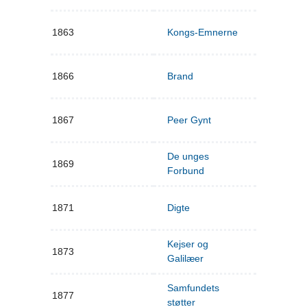
1863
Kongs-Emnerne
1866
Brand
1867
Peer Gynt
De unges
1869
Forbund
1871
Digte
Kejser og
1873
Galilæer
Samfundets
1877
støtter