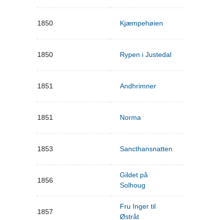
1850
Kjæmpehøien
1850
Rypen i Justedal
1851
Andhrimner
1851
Norma
1853
Sancthansnatten
Gildet på
1856
Solhoug
Fru Inger til
1857
Østråt