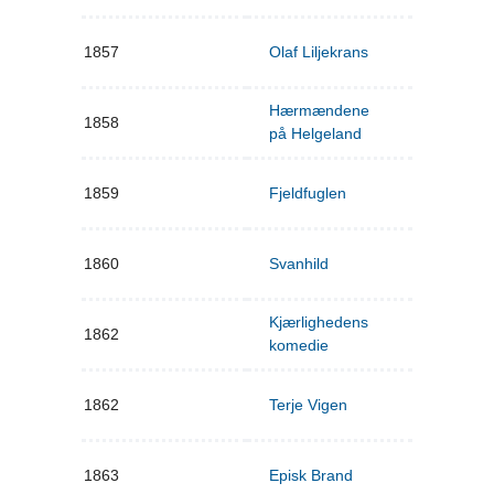
1857
Olaf Liljekrans
Hærmændene
1858
på Helgeland
1859
Fjeldfuglen
1860
Svanhild
Kjærlighedens
1862
komedie
1862
Terje Vigen
1863
Episk Brand