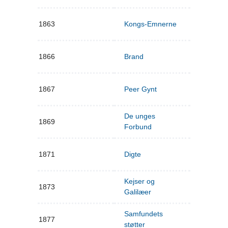
1863
Kongs-Emnerne
1866
Brand
1867
Peer Gynt
De unges
1869
Forbund
1871
Digte
Kejser og
1873
Galilæer
Samfundets
1877
støtter