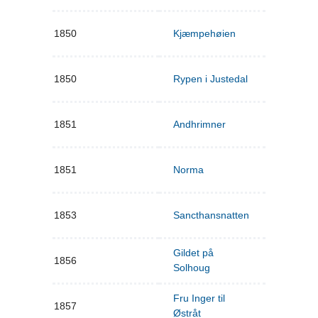
1850
Kjæmpehøien
1850
Rypen i Justedal
1851
Andhrimner
1851
Norma
1853
Sancthansnatten
Gildet på
1856
Solhoug
Fru Inger til
1857
Østråt