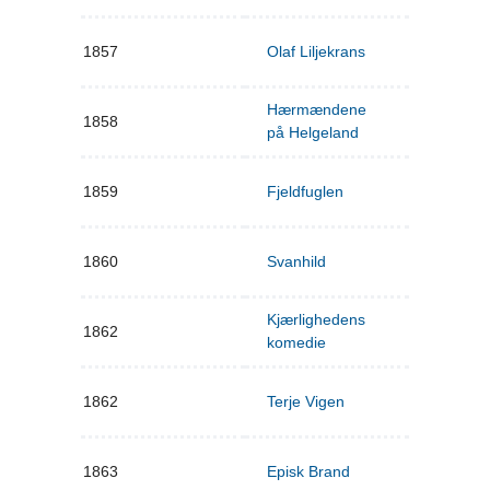
1857
Olaf Liljekrans
Hærmændene
1858
på Helgeland
1859
Fjeldfuglen
1860
Svanhild
Kjærlighedens
1862
komedie
1862
Terje Vigen
1863
Episk Brand