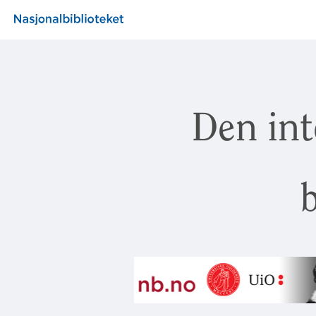
Den int
b