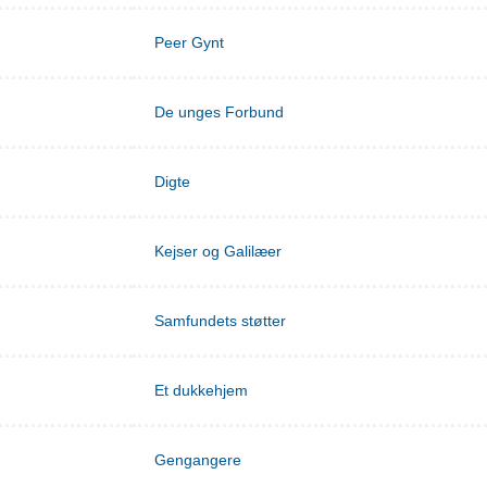
Peer Gynt
De unges Forbund
Digte
Kejser og Galilæer
Samfundets støtter
Et dukkehjem
Gengangere