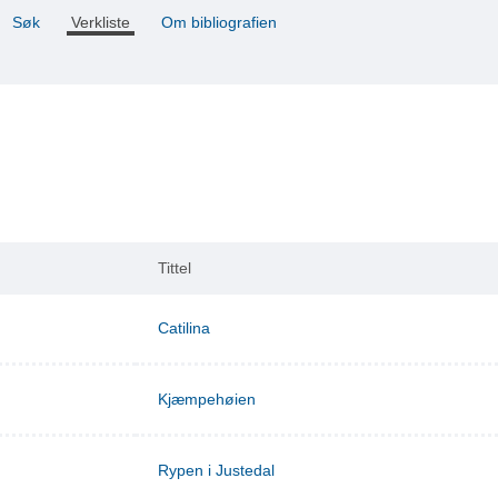
Søk
Verkliste
Om bibliografien
Tittel
Catilina
Kjæmpehøien
Rypen i Justedal