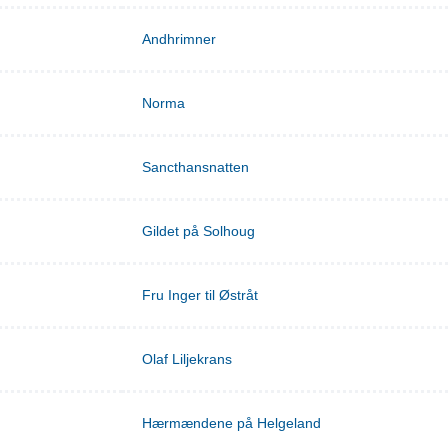
Andhrimner
Norma
Sancthansnatten
Gildet på Solhoug
Fru Inger til Østråt
Olaf Liljekrans
Hærmændene på Helgeland