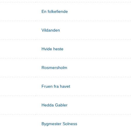
En folkefiende
Vildanden
Hvide heste
Rosmersholm
Fruen fra havet
Hedda Gabler
Bygmester Solness