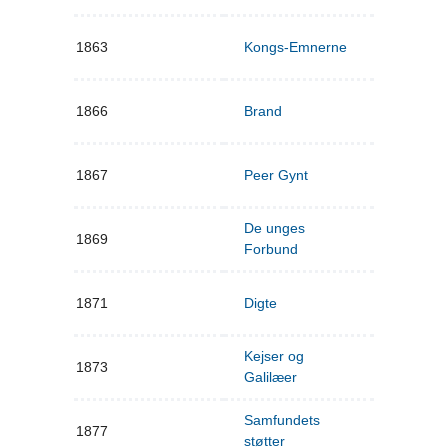
1863
Kongs-Emnerne
1866
Brand
1867
Peer Gynt
De unges
1869
Forbund
1871
Digte
Kejser og
1873
Galilæer
Samfundets
1877
støtter