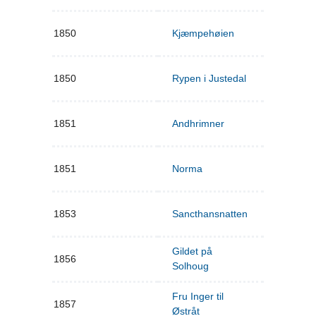
1850
Kjæmpehøien
1850
Rypen i Justedal
1851
Andhrimner
1851
Norma
1853
Sancthansnatten
Gildet på
1856
Solhoug
Fru Inger til
1857
Østråt