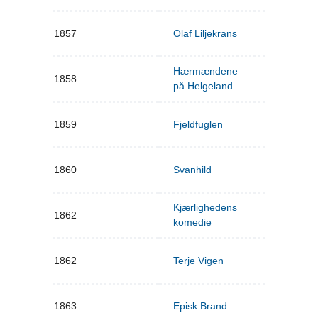
1857
Olaf Liljekrans
Hærmændene
1858
på Helgeland
1859
Fjeldfuglen
1860
Svanhild
Kjærlighedens
1862
komedie
1862
Terje Vigen
1863
Episk Brand