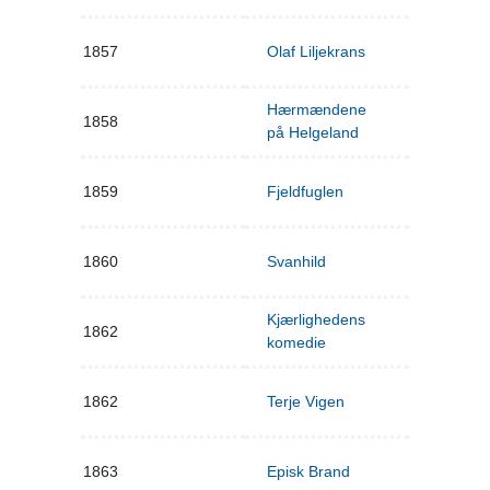
1857
Olaf Liljekrans
Hærmændene
1858
på Helgeland
1859
Fjeldfuglen
1860
Svanhild
Kjærlighedens
1862
komedie
1862
Terje Vigen
1863
Episk Brand