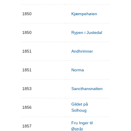
1850
Kjæmpehøien
1850
Rypen i Justedal
1851
Andhrimner
1851
Norma
1853
Sancthansnatten
Gildet på
1856
Solhoug
Fru Inger til
1857
Østråt