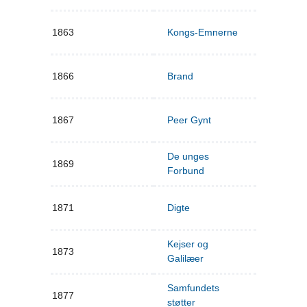
1863
Kongs-Emnerne
1866
Brand
1867
Peer Gynt
De unges
1869
Forbund
1871
Digte
Kejser og
1873
Galilæer
Samfundets
1877
støtter