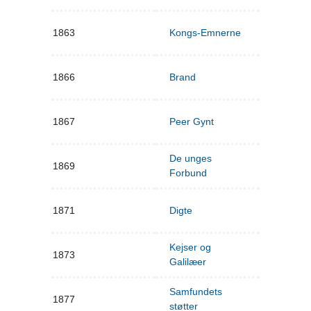
1863
Kongs-Emnerne
1866
Brand
1867
Peer Gynt
De unges
1869
Forbund
1871
Digte
Kejser og
1873
Galilæer
Samfundets
1877
støtter