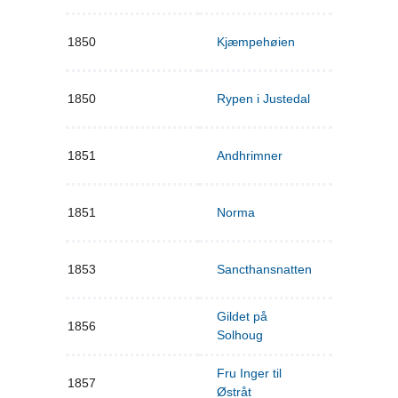
1850
Kjæmpehøien
1850
Rypen i Justedal
1851
Andhrimner
1851
Norma
1853
Sancthansnatten
Gildet på
1856
Solhoug
Fru Inger til
1857
Østråt