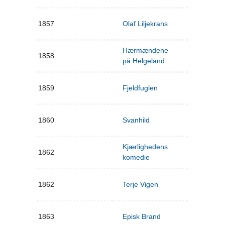
1857
Olaf Liljekrans
Hærmændene
1858
på Helgeland
1859
Fjeldfuglen
1860
Svanhild
Kjærlighedens
1862
komedie
1862
Terje Vigen
1863
Episk Brand