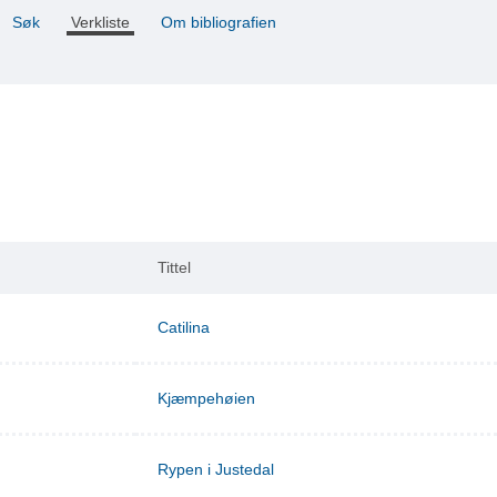
Søk
Verkliste
Om bibliografien
Tittel
Catilina
Kjæmpehøien
Rypen i Justedal