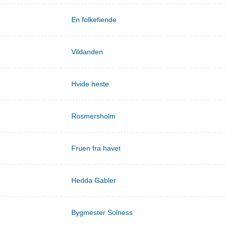
En folkefiende
Vildanden
Hvide heste
Rosmersholm
Fruen fra havet
Hedda Gabler
Bygmester Solness