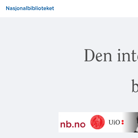
Den int
b