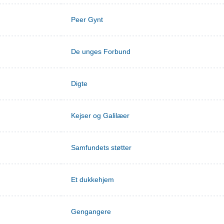
Peer Gynt
De unges Forbund
Digte
Kejser og Galilæer
Samfundets støtter
Et dukkehjem
Gengangere