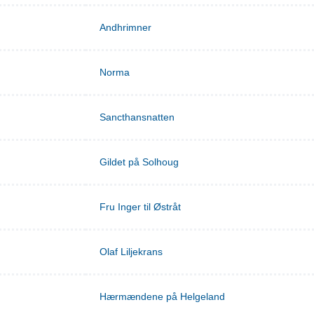
Andhrimner
Norma
Sancthansnatten
Gildet på Solhoug
Fru Inger til Østråt
Olaf Liljekrans
Hærmændene på Helgeland