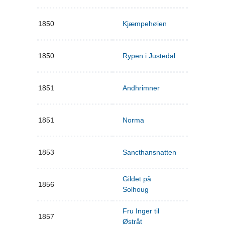
1850
Kjæmpehøien
1850
Rypen i Justedal
1851
Andhrimner
1851
Norma
1853
Sancthansnatten
Gildet på
1856
Solhoug
Fru Inger til
1857
Østråt