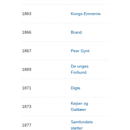
1863
Kongs-Emnerne
1866
Brand
1867
Peer Gynt
De unges
1869
Forbund
1871
Digte
Kejser og
1873
Galilæer
Samfundets
1877
støtter