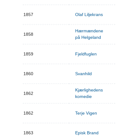
1857
Olaf Liljekrans
Hærmændene
1858
på Helgeland
1859
Fjeldfuglen
1860
Svanhild
Kjærlighedens
1862
komedie
1862
Terje Vigen
1863
Episk Brand