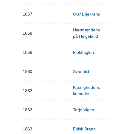
1857
Olaf Liljekrans
Hærmændene
1858
på Helgeland
1859
Fjeldfuglen
1860
Svanhild
Kjærlighedens
1862
komedie
1862
Terje Vigen
1863
Episk Brand