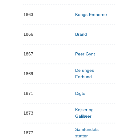
1863
Kongs-Emnerne
1866
Brand
1867
Peer Gynt
De unges
1869
Forbund
1871
Digte
Kejser og
1873
Galilæer
Samfundets
1877
støtter