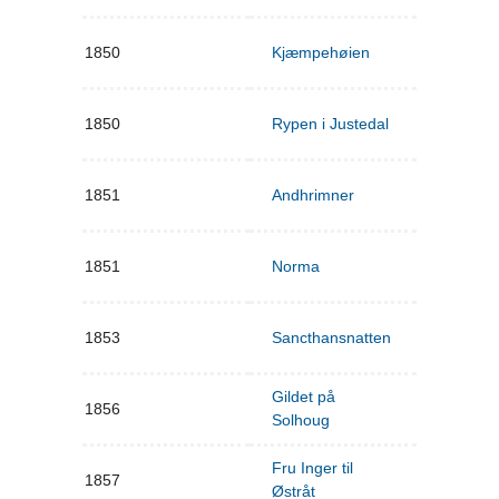
1850
Kjæmpehøien
1850
Rypen i Justedal
1851
Andhrimner
1851
Norma
1853
Sancthansnatten
Gildet på
1856
Solhoug
Fru Inger til
1857
Østråt