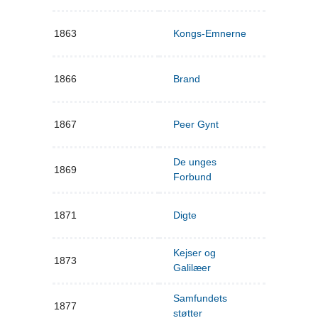
1863
Kongs-Emnerne
1866
Brand
1867
Peer Gynt
De unges
1869
Forbund
1871
Digte
Kejser og
1873
Galilæer
Samfundets
1877
støtter