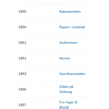
1850
Kjæmpehøien
1850
Rypen i Justedal
1851
Andhrimner
1851
Norma
1853
Sancthansnatten
Gildet på
1856
Solhoug
Fru Inger til
1857
Østråt