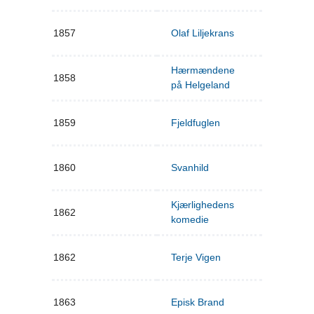
1857
Olaf Liljekrans
Hærmændene
1858
på Helgeland
1859
Fjeldfuglen
1860
Svanhild
Kjærlighedens
1862
komedie
1862
Terje Vigen
1863
Episk Brand