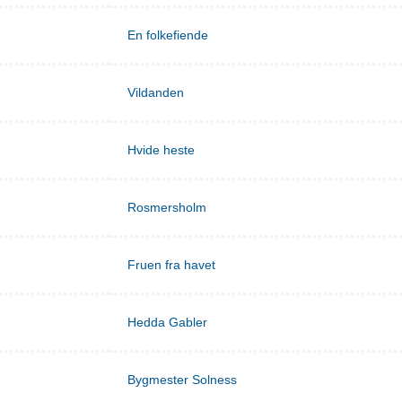
En folkefiende
Vildanden
Hvide heste
Rosmersholm
Fruen fra havet
Hedda Gabler
Bygmester Solness