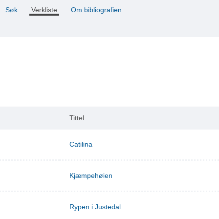
Søk
Verkliste
Om bibliografien
Tittel
Catilina
Kjæmpehøien
Rypen i Justedal