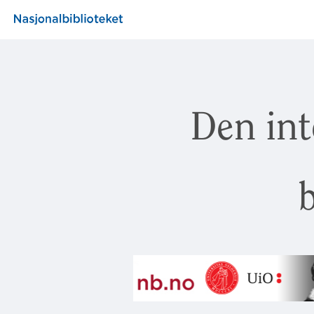
Den int
b