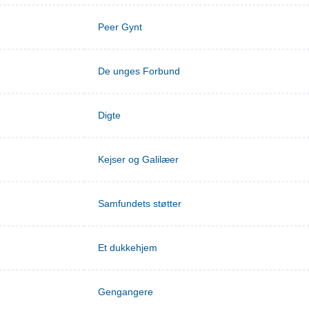
Peer Gynt
De unges Forbund
Digte
Kejser og Galilæer
Samfundets støtter
Et dukkehjem
Gengangere