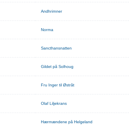
Andhrimner
Norma
Sancthansnatten
Gildet på Solhoug
Fru Inger til Østråt
Olaf Liljekrans
Hærmændene på Helgeland