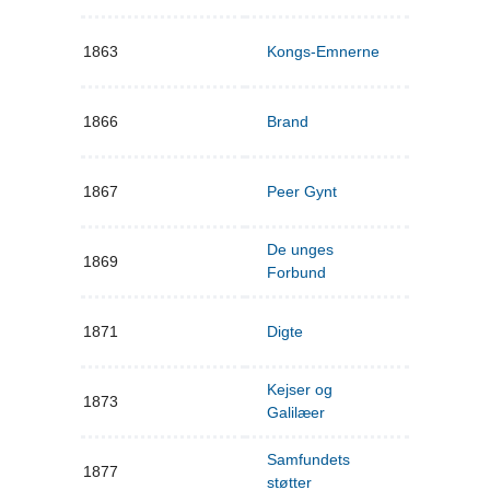
1863
Kongs-Emnerne
1866
Brand
1867
Peer Gynt
De unges
1869
Forbund
1871
Digte
Kejser og
1873
Galilæer
Samfundets
1877
støtter