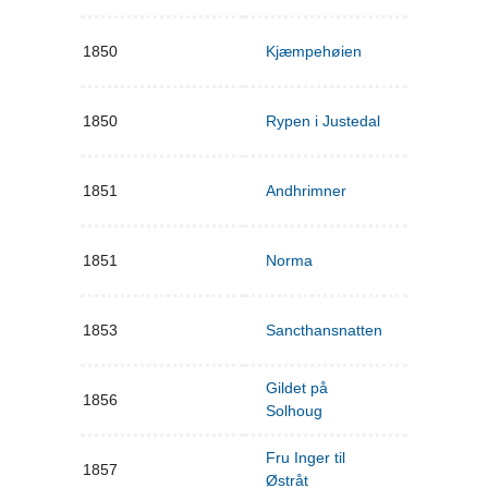
1850
Kjæmpehøien
1850
Rypen i Justedal
1851
Andhrimner
1851
Norma
1853
Sancthansnatten
Gildet på
1856
Solhoug
Fru Inger til
1857
Østråt