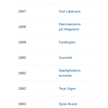
1857
Olaf Liljekrans
Hærmændene
1858
på Helgeland
1859
Fjeldfuglen
1860
Svanhild
Kjærlighedens
1862
komedie
1862
Terje Vigen
1863
Episk Brand