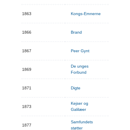
1863
Kongs-Emnerne
1866
Brand
1867
Peer Gynt
De unges
1869
Forbund
1871
Digte
Kejser og
1873
Galilæer
Samfundets
1877
støtter