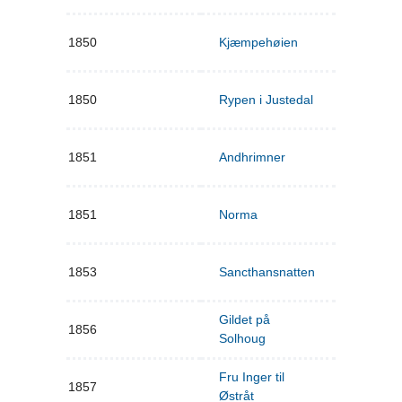
1850
Kjæmpehøien
1850
Rypen i Justedal
1851
Andhrimner
1851
Norma
1853
Sancthansnatten
Gildet på
1856
Solhoug
Fru Inger til
1857
Østråt