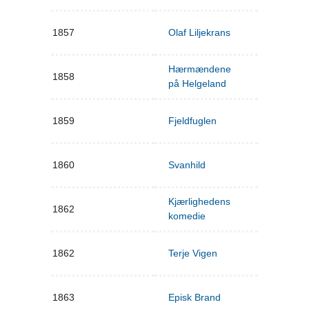
1857
Olaf Liljekrans
Hærmændene
1858
på Helgeland
1859
Fjeldfuglen
1860
Svanhild
Kjærlighedens
1862
komedie
1862
Terje Vigen
1863
Episk Brand