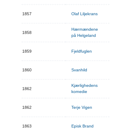
1857
Olaf Liljekrans
Hærmændene
1858
på Helgeland
1859
Fjeldfuglen
1860
Svanhild
Kjærlighedens
1862
komedie
1862
Terje Vigen
1863
Episk Brand