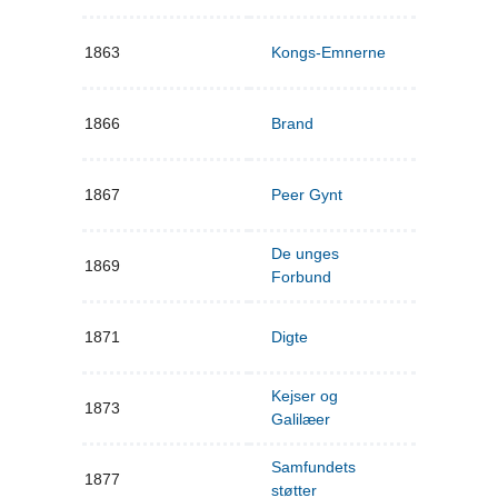
1863
Kongs-Emnerne
1866
Brand
1867
Peer Gynt
De unges
1869
Forbund
1871
Digte
Kejser og
1873
Galilæer
Samfundets
1877
støtter