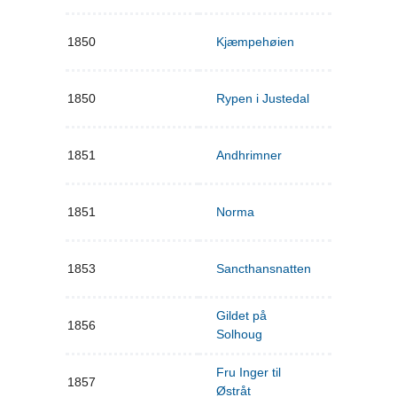
1850
Kjæmpehøien
1850
Rypen i Justedal
1851
Andhrimner
1851
Norma
1853
Sancthansnatten
Gildet på
1856
Solhoug
Fru Inger til
1857
Østråt