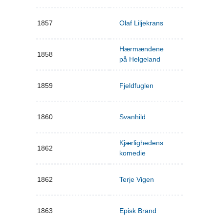
1857
Olaf Liljekrans
Hærmændene
1858
på Helgeland
1859
Fjeldfuglen
1860
Svanhild
Kjærlighedens
1862
komedie
1862
Terje Vigen
1863
Episk Brand